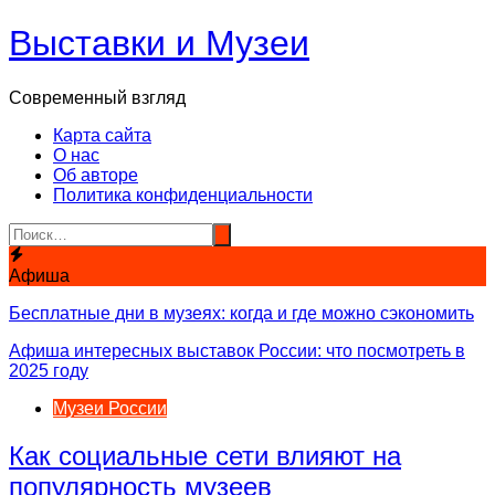
Перейти
Выставки и Музеи
к
содержимому
Современный взгляд
Карта сайта
О нас
Об авторе
Политика конфиденциальности
Афиша
Бесплатные дни в музеях: когда и где можно сэкономить
Афиша интересных выставок России: что посмотреть в
2025 году
Музеи России
Как социальные сети влияют на
популярность музеев