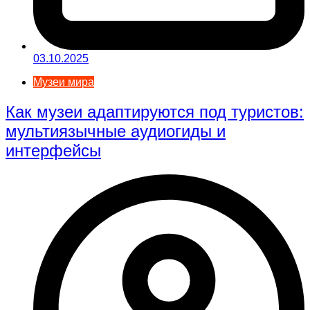
03.10.2025
Музеи мира
Как музеи адаптируются под туристов:
мультиязычные аудиогиды и
интерфейсы