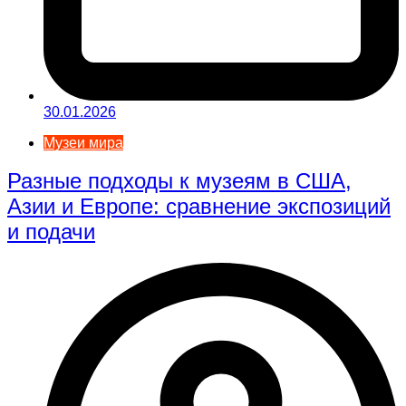
30.01.2026
Музеи мира
Разные подходы к музеям в США,
Азии и Европе: сравнение экспозиций
и подачи